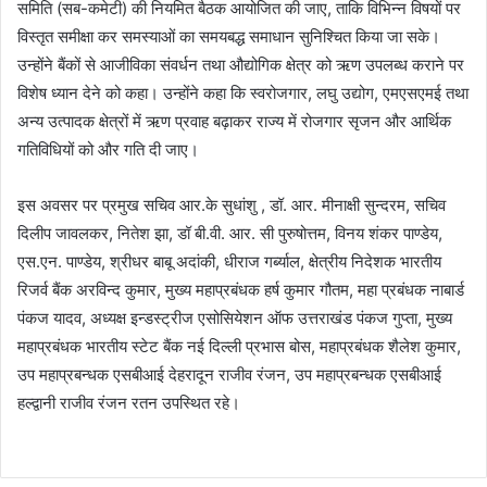
समिति (सब-कमेटी) की नियमित बैठक आयोजित की जाए, ताकि विभिन्न विषयों पर
विस्तृत समीक्षा कर समस्याओं का समयबद्ध समाधान सुनिश्चित किया जा सके।
उन्होंने बैंकों से आजीविका संवर्धन तथा औद्योगिक क्षेत्र को ऋण उपलब्ध कराने पर
विशेष ध्यान देने को कहा। उन्होंने कहा कि स्वरोजगार, लघु उद्योग, एमएसएमई तथा
अन्य उत्पादक क्षेत्रों में ऋण प्रवाह बढ़ाकर राज्य में रोजगार सृजन और आर्थिक
गतिविधियों को और गति दी जाए।
इस अवसर पर प्रमुख सचिव आर.के सुधांशु , डॉ. आर. मीनाक्षी सुन्दरम, सचिव
दिलीप जावलकर, नितेश झा, डॉ बी.वी. आर. सी पुरुषोत्तम, विनय शंकर पाण्डेय,
एस.एन. पाण्डेय, श्रीधर बाबू अदांकी, धीराज गर्ब्याल, क्षेत्रीय निदेशक भारतीय
रिजर्व बैंक अरविन्द कुमार, मुख्य महाप्रबंधक हर्ष कुमार गौतम, महा प्रबंधक नाबार्ड
पंकज यादव, अध्यक्ष इन्डस्ट्रीज एसोसियेशन ऑफ उत्तराखंड पंकज गुप्ता, मुख्य
महाप्रबंधक भारतीय स्टेट बैंक नई दिल्ली प्रभास बोस, महाप्रबंधक शैलेश कुमार,
उप महाप्रबन्धक एसबीआई देहरादून राजीव रंजन, उप महाप्रबन्धक एसबीआई
हल्द्वानी राजीव रंजन रतन उपस्थित रहे।