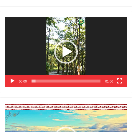
Video
Player
00:00
01:00
Video
Player