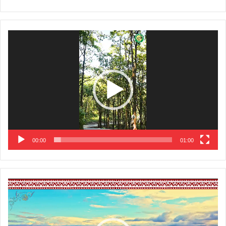
Video
Player
00:00
01:00
Video
Player