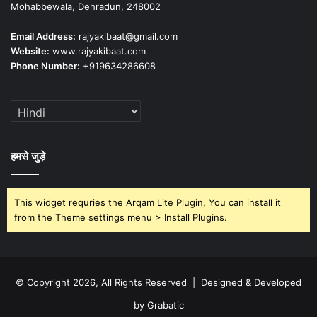
Mohabbewala, Dehradun, 248002
Email Address:
rajyakibaat@gmail.com
Website:
www.rajyakibaat.com
Phone Number:
+919634286608
हमसे जुड़े
This widget requries the Arqam Lite Plugin, You can install it
from the Theme settings menu > Install Plugins.
© Copyright 2026, All Rights Reserved | Designed & Developed
by Grabatic