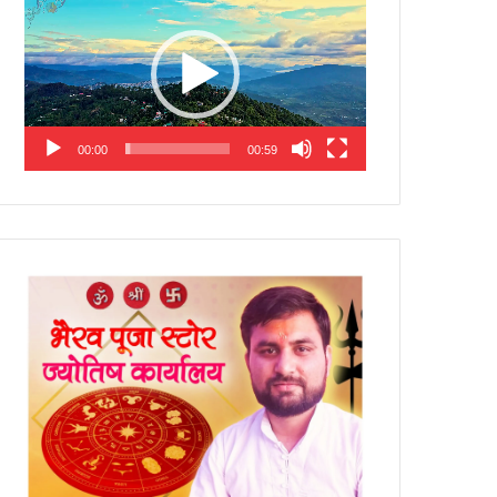
Player
00:00
00:59