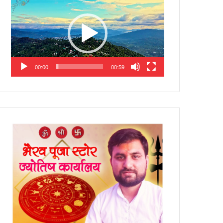
Player
00:00
00:59