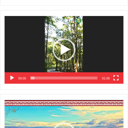
Video
Player
00:00
01:00
Video
Player