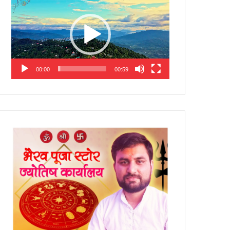
Player
00:00
00:59