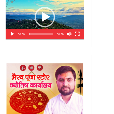
Player
00:00
00:59