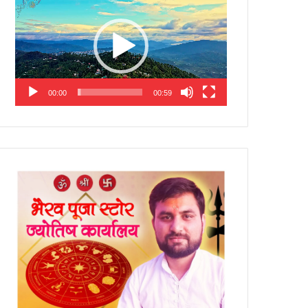
Player
00:00
00:59