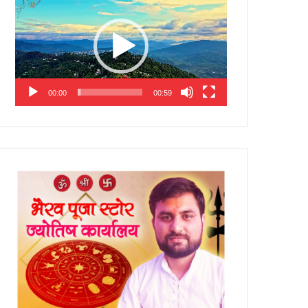
Player
00:00
00:59