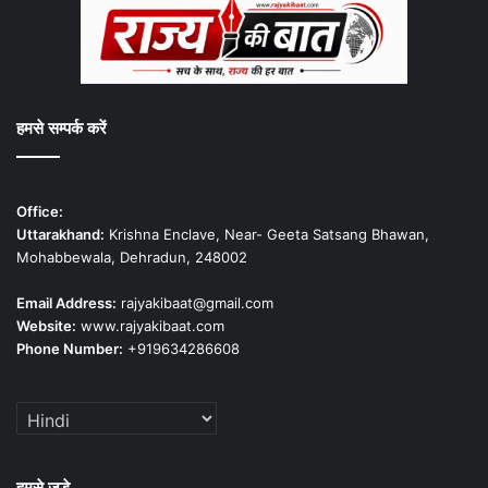
हमसे सम्पर्क करें
Office:
Uttarakhand:
Krishna Enclave, Near- Geeta Satsang Bhawan,
Mohabbewala, Dehradun, 248002
Email Address:
rajyakibaat@gmail.com
Website:
www.rajyakibaat.com
Phone Number:
+919634286608
हमसे जुड़े