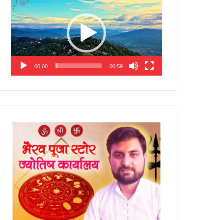
Player
00:00
00:59