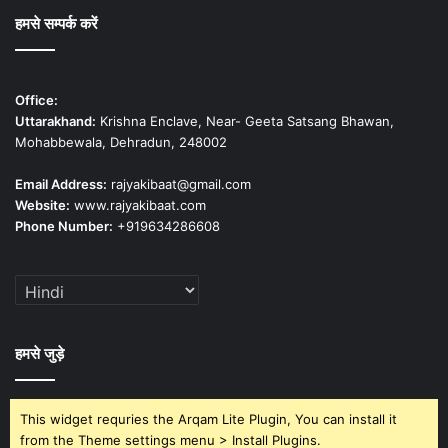
हमसे सम्पर्क करें
Office:
Uttarakhand:
Krishna Enclave, Near- Geeta Satsang Bhawan,
Mohabbewala, Dehradun, 248002
Email Address:
rajyakibaat@gmail.com
Website:
www.rajyakibaat.com
Phone Number:
+919634286608
हमसे जुड़े
This widget requries the Arqam Lite Plugin, You can install it
from the Theme settings menu > Install Plugins.