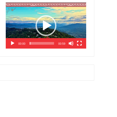
Video
Player
00:00
00:59