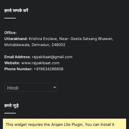
हमसे सम्पर्क करें
Office:
Uttarakhand:
Krishna Enclave, Near- Geeta Satsang Bhawan,
Mohabbewala, Dehradun, 248002
Email Address:
rajyakibaat@gmail.com
Website:
www.rajyakibaat.com
Phone Number:
+919634286608
हमसे जुड़े
This widget requries the Arqam Lite Plugin, You can install it