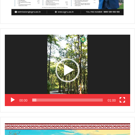
Video
Player
00:00
01:00
Video
Player