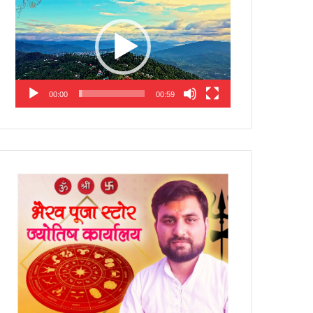
Player
00:00
00:59