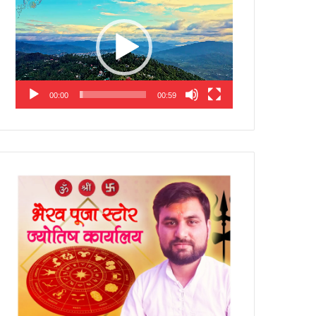
Player
00:00
00:59