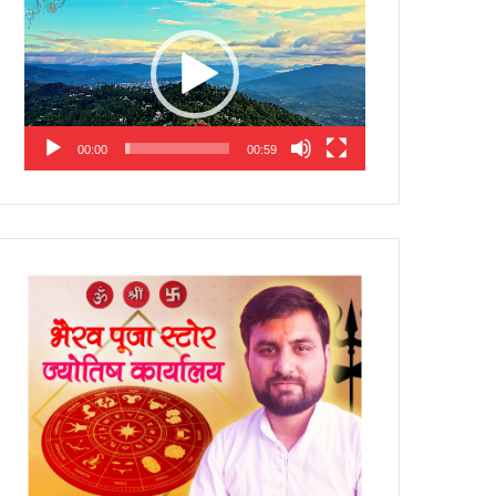
Player
00:00
00:59