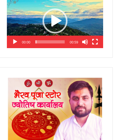
Player
00:00
00:59