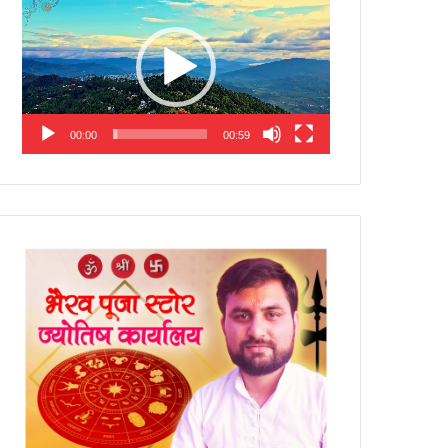
Player
00:00
00:59