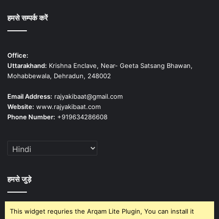
हमसे सम्पर्क करें
Office:
Uttarakhand:
Krishna Enclave, Near- Geeta Satsang Bhawan,
Mohabbewala, Dehradun, 248002
Email Address:
rajyakibaat@gmail.com
Website:
www.rajyakibaat.com
Phone Number:
+919634286608
हमसे जुड़े
This widget requries the Arqam Lite Plugin, You can install it