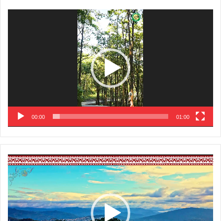
Video
Player
00:00
01:00
Video
Player