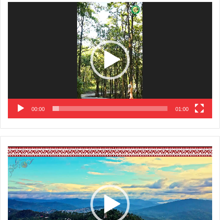
Video
Player
00:00
01:00
Video
Player