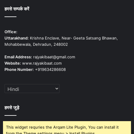
हमसे सम्पर्क करें
Office:
Uttarakhand:
Krishna Enclave, Near- Geeta Satsang Bhawan,
Mohabbewala, Dehradun, 248002
Email Address:
rajyakibaat@gmail.com
Website:
www.rajyakibaat.com
Phone Number:
+919634286608
हमसे जुड़े
This widget requries the Arqam Lite Plugin, You can install it
from the Theme settings menu > Install Plugins.