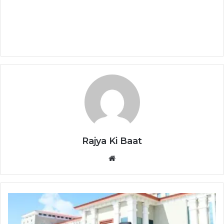
Rajya Ki Baat
Website