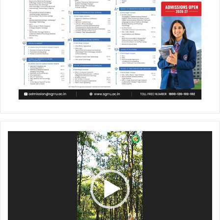
Video
Player