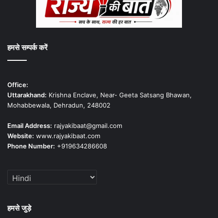
हमसे सम्पर्क करें
Office:
Uttarakhand:
Krishna Enclave, Near- Geeta Satsang Bhawan,
Mohabbewala, Dehradun, 248002
Email Address:
rajyakibaat@gmail.com
Website:
www.rajyakibaat.com
Phone Number:
+919634286608
हमसे जुड़े