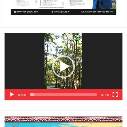
Video
Player
00:00
01:00
Video
Player