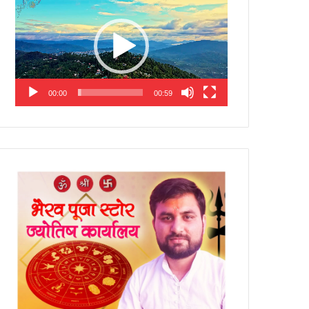
Player
00:00
00:59