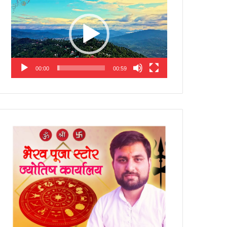
Player
00:00
00:59