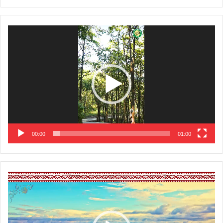
Video
Player
00:00
01:00
Video
Player