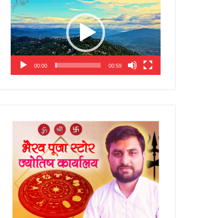
Player
00:00
00:59