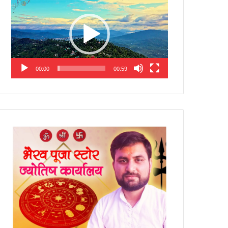
Player
00:00
00:59