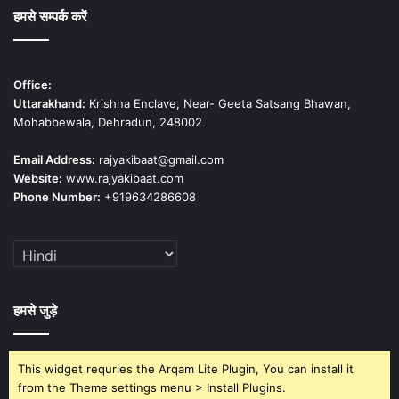
हमसे सम्पर्क करें
Office:
Uttarakhand:
Krishna Enclave, Near- Geeta Satsang Bhawan,
Mohabbewala, Dehradun, 248002
Email Address:
rajyakibaat@gmail.com
Website:
www.rajyakibaat.com
Phone Number:
+919634286608
हमसे जुड़े
This widget requries the Arqam Lite Plugin, You can install it
from the Theme settings menu > Install Plugins.