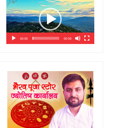
Player
00:00
00:59