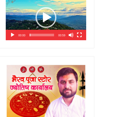
Player
00:00
00:59