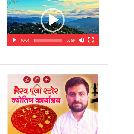
Player
00:00
00:59