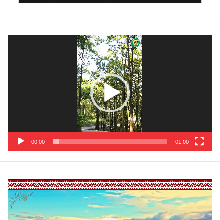
Video
Player
00:00
01:00
Video
Player