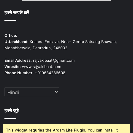
हमसे सम्पर्क करें
Office:
Uttarakhand:
Krishna Enclave, Near- Geeta Satsang Bhawan,
Mohabbewala, Dehradun, 248002
Email Address:
rajyakibaat@gmail.com
Website:
www.rajyakibaat.com
Phone Number:
+919634286608
हमसे जुड़े
This widget requries the Arqam Lite Plugin, You can install it