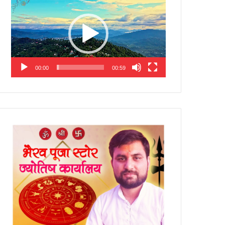
Player
00:00
00:59