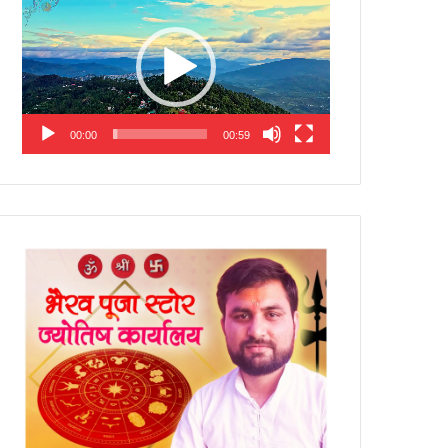
Player
00:00
00:59