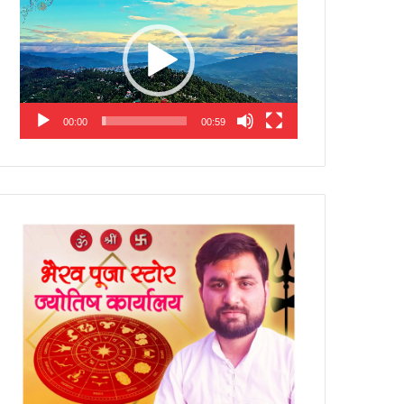
Player
00:00
00:59