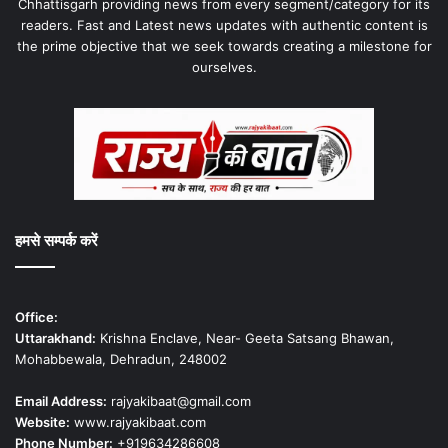
Chhattisgarh providing news from every segment/category for its
readers. Fast and Latest news updates with authentic content is
the prime objective that we seek towards creating a milestone for
ourselves.
हमसे सम्पर्क करें
Office:
Uttarakhand:
Krishna Enclave, Near- Geeta Satsang Bhawan,
Mohabbewala, Dehradun, 248002
Email Address:
rajyakibaat@gmail.com
Website:
www.rajyakibaat.com
Phone Number:
+919634286608