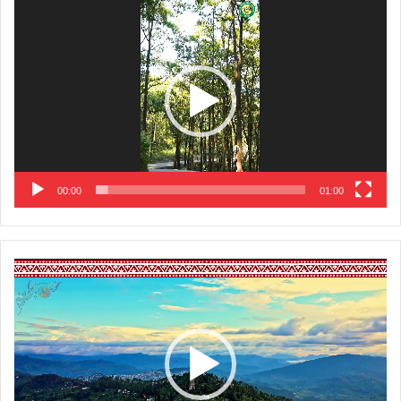
Video
Player
00:00
01:00
Video
Player