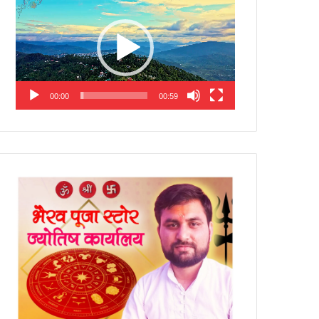
Player
00:00
00:59