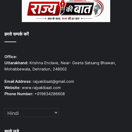
हमसे सम्पर्क करें
Office:
Uttarakhand:
Krishna Enclave, Near- Geeta Satsang Bhawan,
Mohabbewala, Dehradun, 248002
Email Address:
rajyakibaat@gmail.com
Website:
www.rajyakibaat.com
Phone Number:
+919634286608
हमसे जुड़े