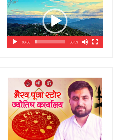
Player
00:00
00:59