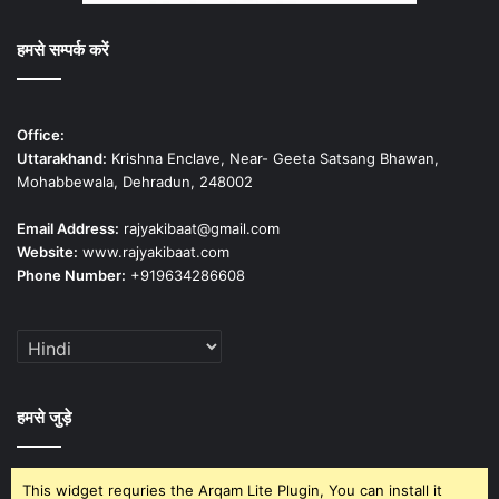
हमसे सम्पर्क करें
Office:
Uttarakhand:
Krishna Enclave, Near- Geeta Satsang Bhawan,
Mohabbewala, Dehradun, 248002
Email Address:
rajyakibaat@gmail.com
Website:
www.rajyakibaat.com
Phone Number:
+919634286608
हमसे जुड़े
This widget requries the Arqam Lite Plugin, You can install it