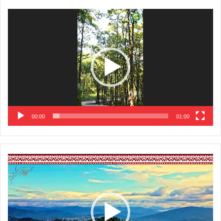
Video
Player
00:00
01:00
Video
Player