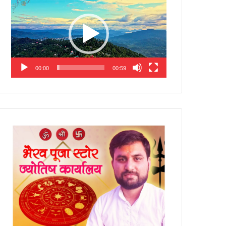
Player
00:00
00:59