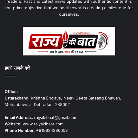
readers. Fast and Latest news updates with authentic content is
the prime objective that we seek towards creating a milestone for
ourselves.
हमसे सम्पर्क करें
Office:
Uttarakhand:
Krishna Enclave, Near- Geeta Satsang Bhawan,
Mohabbewala, Dehradun, 248002
Email Address:
rajyakibaat@gmail.com
Website:
www.rajyakibaat.com
Phone Number:
+919634286608