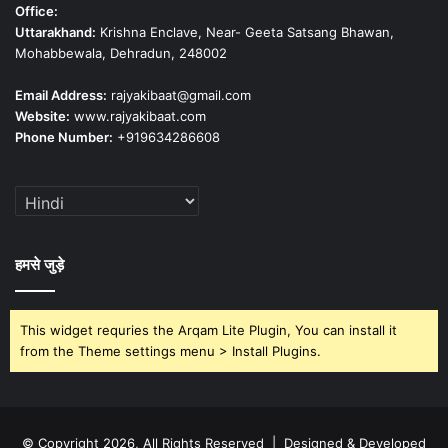
Office:
Uttarakhand:
Krishna Enclave, Near- Geeta Satsang Bhawan,
Mohabbewala, Dehradun, 248002
Email Address:
rajyakibaat@gmail.com
Website:
www.rajyakibaat.com
Phone Number:
+919634286608
हमसे जुड़े
This widget requries the Arqam Lite Plugin, You can install it
from the Theme settings menu > Install Plugins.
© Copyright 2026, All Rights Reserved | Designed & Developed