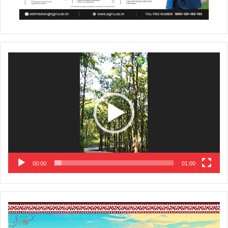
Video
Player
00:00
01:00
Video
Player