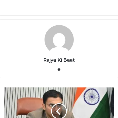
Rajya Ki Baat
Website